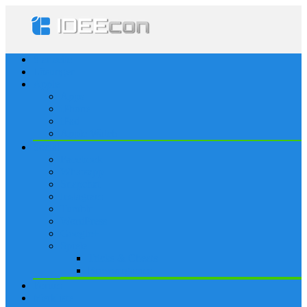
Startseite
Lösungen
Apple
Apps
iPhone
iPad
Apple Watch
Social
Facebook
Whatsapp
Snapchat
Instagram
Tumblr
WordPress
Google+
Spiele
Tricks & Cheats
Browsergames
Forum
Merkliste