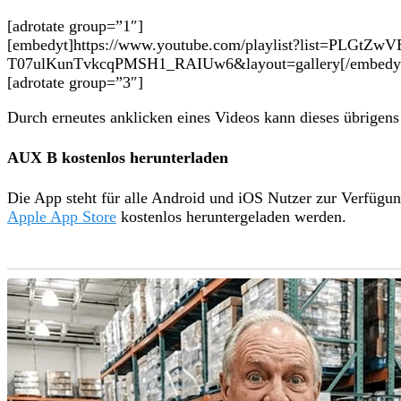
[adrotate group=”1″]
[embedyt]https://www.youtube.com/playlist?list=PLGtZwV
T07ulKunTvkcqPMSH1_RAIUw6&layout=gallery[/embedy
[adrotate group=”3″]
Durch erneutes anklicken eines Videos kann dieses übrigen
AUX B kostenlos herunterladen
Die App steht für alle Android und iOS Nutzer zur Verfüg
Apple App Store
kostenlos heruntergeladen werden.