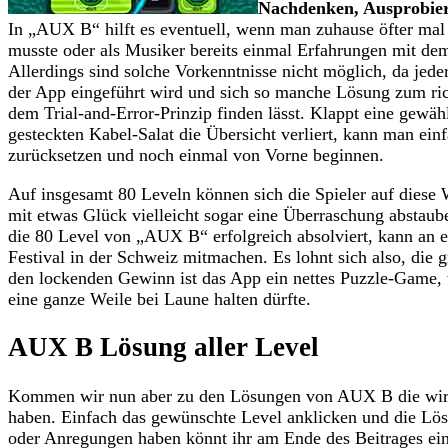
Nachdenken, Ausprobier
In „AUX B“ hilft es eventuell, wenn man zuhause öfter mal
musste oder als Musiker bereits einmal Erfahrungen mit d
Allerdings sind solche Vorkenntnisse nicht möglich, da jeder
der App eingeführt wird und sich so manche Lösung zum ri
dem Trial-and-Error-Prinzip finden lässt. Klappt eine gew
gesteckten Kabel-Salat die Übersicht verliert, kann man ei
zurücksetzen und noch einmal von Vorne beginnen.
Auf insgesamt 80 Leveln können sich die Spieler auf dies
mit etwas Glück vielleicht sogar eine Überraschung abstaub
die 80 Level von „AUX B“ erfolgreich absolviert, kann an e
Festival in der Schweiz mitmachen. Es lohnt sich also, die 
den lockenden Gewinn ist das App ein nettes Puzzle-Game, 
eine ganze Weile bei Laune halten dürfte.
AUX B Lösung aller Level
Kommen wir nun aber zu den Lösungen von AUX B die wir 
haben. Einfach das gewünschte Level anklicken und die Lösu
oder Anregungen haben könnt ihr am Ende des Beitrages ei