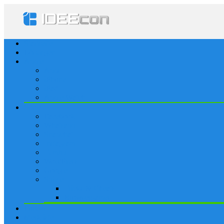
Startseite
Lösungen
Apple
Apps
iPhone
iPad
Apple Watch
Social
Facebook
Whatsapp
Snapchat
Instagram
Tumblr
WordPress
Google+
Spiele
Tricks & Cheats
Browsergames
Forum
Merkliste