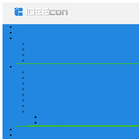
Startseite
Lösungen
Apple
Apps
iPhone
iPad
Apple Watch
Social
Facebook
Whatsapp
Snapchat
Instagram
Tumblr
WordPress
Google+
Spiele
Tricks & Cheats
Browsergames
Forum
Merkliste