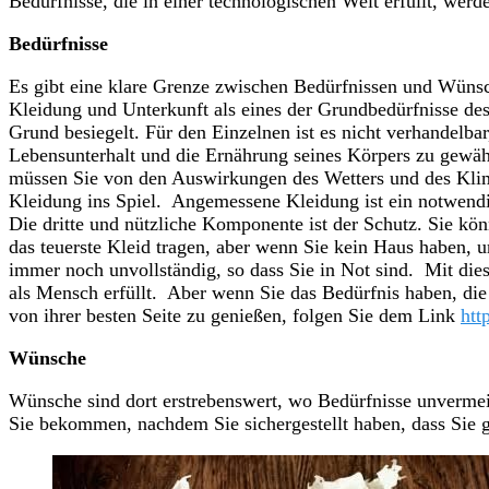
Bedürfnisse, die in einer technologischen Welt erfüllt, wer
Bedürfnisse
Es gibt eine klare Grenze zwischen Bedürfnissen und Wüns
Kleidung und Unterkunft als eines der Grundbedürfnisse de
Grund besiegelt. Für den Einzelnen ist es nicht verhandelb
Lebensunterhalt und die Ernährung seines Körpers zu gewähr
müssen Sie von den Auswirkungen des Wetters und des Kl
Kleidung ins Spiel. Angemessene Kleidung ist ein notwend
Die dritte und nützliche Komponente ist der Schutz. Sie kön
das teuerste Kleid tragen, aber wenn Sie kein Haus haben, u
immer noch unvollständig, so dass Sie in Not sind. Mit die
als Mensch erfüllt. Aber wenn Sie das Bedürfnis haben, di
von ihrer besten Seite zu genießen, folgen Sie dem Link
htt
Wünsche
Wünsche sind dort erstrebenswert, wo Bedürfnisse unvermei
Sie bekommen, nachdem Sie sichergestellt haben, dass Sie 