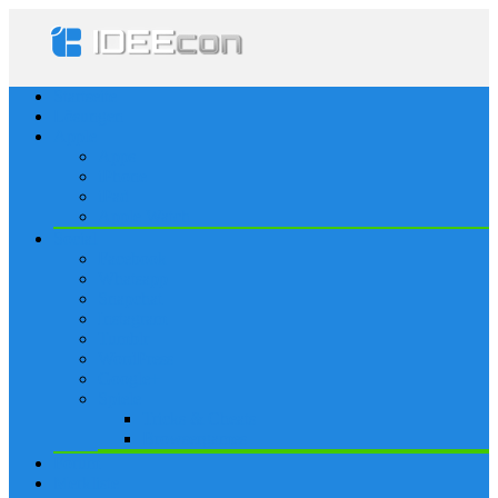
Startseite
Lösungen
Apple
Apps
iPhone
iPad
Apple Watch
Social
Facebook
Whatsapp
Snapchat
Instagram
Tumblr
WordPress
Google+
Spiele
Tricks & Cheats
Browsergames
Forum
Merkliste