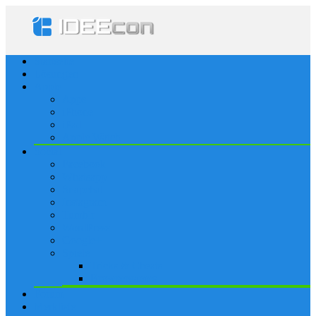
Startseite
Lösungen
Apple
Apps
iPhone
iPad
Apple Watch
Social
Facebook
Whatsapp
Snapchat
Instagram
Tumblr
WordPress
Google+
Spiele
Tricks & Cheats
Browsergames
Forum
Merkliste