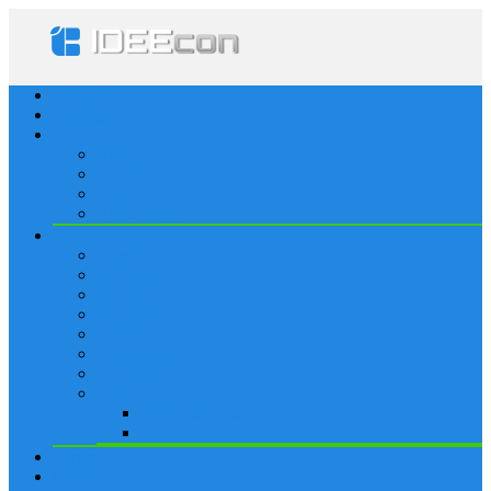
Startseite
Lösungen
Apple
Apps
iPhone
iPad
Apple Watch
Social
Facebook
Whatsapp
Snapchat
Instagram
Tumblr
WordPress
Google+
Spiele
Tricks & Cheats
Browsergames
Forum
Merkliste