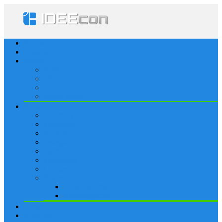
Startseite
Lösungen
Apple
Apps
iPhone
iPad
Apple Watch
Social
Facebook
Whatsapp
Snapchat
Instagram
Tumblr
WordPress
Google+
Spiele
Tricks & Cheats
Browsergames
Forum
Merkliste