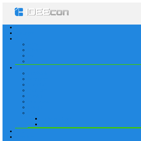
Startseite
Lösungen
Apple
Apps
iPhone
iPad
Apple Watch
Social
Facebook
Whatsapp
Snapchat
Instagram
Tumblr
WordPress
Google+
Spiele
Tricks & Cheats
Browsergames
Forum
Merkliste