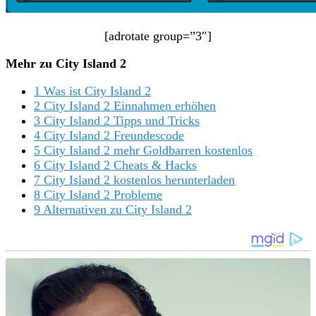
[adrotate group=”3″]
Mehr zu City Island 2
1 Was ist City Island 2
2 City Island 2 Einnahmen erhöhen
3 City Island 2 Tipps und Tricks
4 City Island 2 Freundescode
5 City Island 2 mehr Goldbarren kostenlos
6 City Island 2 Cheats & Hacks
7 City Island 2 kostenlos herunterladen
8 City Island 2 Probleme
9 Alternativen zu City Island 2