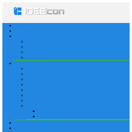
Startseite
Lösungen
Apple
Apps
iPhone
iPad
Apple Watch
Social
Facebook
Whatsapp
Snapchat
Instagram
Tumblr
WordPress
Google+
Spiele
Tricks & Cheats
Browsergames
Forum
Merkliste