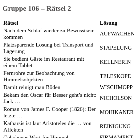
Gruppe 106 – Rätsel 2
Rätsel
Lösung
Nach dem Schlaf wieder zu Bewusstsein
AUFWACHEN
kommen
Platzsparende Lösung bei Transport und
STAPELUNG
Lagerung
Sie bedient Gäste im Restaurant mit
KELLNERIN
einem Tablett
Fernrohre zur Beobachtung von
TELESKOPE
Himmelsobjekten
Damit reinigt man Böden
WISCHMOPP
Bekam den Oscar für Besser geht’s nicht:
NICHOLSON
Jack …
Roman von James F. Cooper (1826): Der
MOHIKANER
letzte …
Katharsis ist laut Aristoteles die … von
REINIGUNG
Affekten
Gehobenes Wort für Himmel
FIRMAMENT