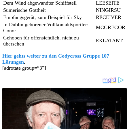
Dem Wind abgewandter Schiffsteil
LEESEITE
Sumerische Gottheit
NINGIRSU
Empfangsgerät, zum Beispiel für Sky
RECEIVER
In Dublin geborener Vollkontaktsportler:
MCGREGOR
Conor
Gehoben für offensichtlich, nicht zu
EKLATANT
übersehen
Hier gehts weiter zu den Codycross Gruppe 107
Lösungen
.
[adrotate group=”3″]