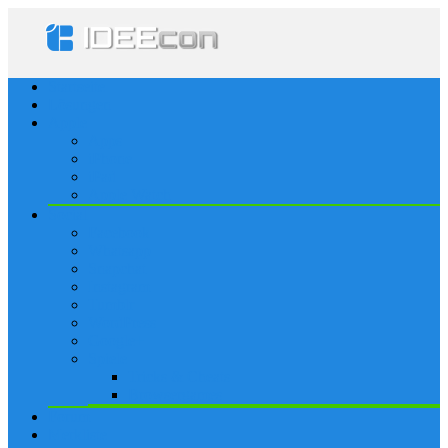
Startseite
Lösungen
Apple
Apps
iPhone
iPad
Apple Watch
Social
Facebook
Whatsapp
Snapchat
Instagram
Tumblr
WordPress
Google+
Spiele
Tricks & Cheats
Browsergames
Forum
Merkliste