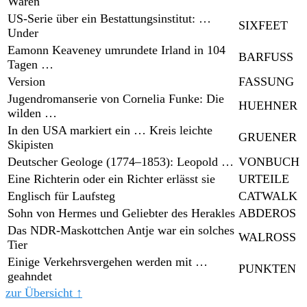
Waren
US-Serie über ein Bestattungsinstitut: …
SIXFEET
Under
Eamonn Keaveney umrundete Irland in 104
BARFUSS
Tagen …
Version
FASSUNG
Jugendromanserie von Cornelia Funke: Die
HUEHNER
wilden …
In den USA markiert ein … Kreis leichte
GRUENER
Skipisten
Deutscher Geologe (1774–1853): Leopold …
VONBUCH
Eine Richterin oder ein Richter erlässt sie
URTEILE
Englisch für Laufsteg
CATWALK
Sohn von Hermes und Geliebter des Herakles
ABDEROS
Das NDR-Maskottchen Antje war ein solches
WALROSS
Tier
Einige Verkehrsvergehen werden mit …
PUNKTEN
geahndet
zur Übersicht ↑