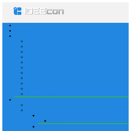
Startseite
Frage stellen
Kategorien
Alle
Gelegenheitsspiele
Kommunikation
Soziale Netzwerke
Lösungen
iPhone
Sportspiele
Strategie
Spiele
Worträtsel
Rätsel & Denksport
Blog
News
Apple
Apps
Lösungen
iPhone