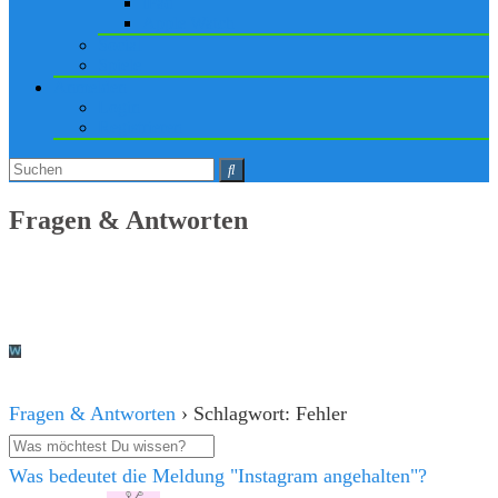
iPad
Apple Watch
Social
Spiele
Anmelden
Login
Registrieren
Fragen & Antworten
Fragen & Antworten
›
Schlagwort: Fehler
Was bedeutet die Meldung "Instagram angehalten"?