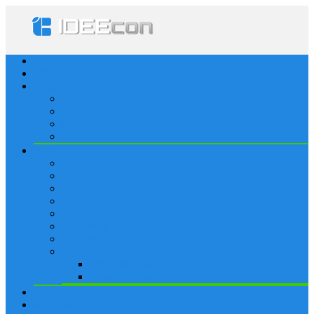
Startseite
Lösungen
Apple
Apps
iPhone
iPad
Apple Watch
Social
Facebook
Whatsapp
Snapchat
Instagram
Tumblr
WordPress
Google+
Spiele
Tricks & Cheats
Browsergames
Forum
Merkliste