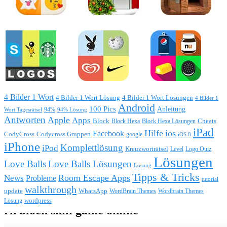
4 Bilder 1 Wort
4 Bilder 1 Wort Lösung
4 Bilder 1 Wort Lösungen
4 Bilder 1
Android
100 Pics
Anleitung
Wort Tagesrätsel
94%
94% Lösung
Antworten
Apple
Apps
Block
Block Hexa
Block Hexa Lösungen
Cheats
iPad
Hilfe
ios
Facebook
CodyCross
Codycross Gruppen
google
iOS 8
iPhone
Komplettlösung
iPod
Kreuzworträtsel
Level
Logo Quiz
Lösungen
Love Balls
Love Balls Lösungen
Lösung
Tipps & Tricks
Room Escape Apps
News
Probleme
tutorial
walkthrough
update
WhatsApp
WordBrain Themes
Wordbrain Themes
wordpress
Lösung