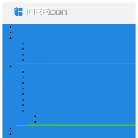
Startseite
Lösungen
Apple
Apps
iPhone
iPad
Apple Watch
Social
Facebook
Whatsapp
Snapchat
Instagram
Tumblr
WordPress
Google+
Spiele
Tricks & Cheats
Browsergames
Forum
Merkliste