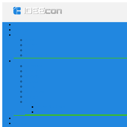
Startseite
Lösungen
Apple
Apps
iPhone
iPad
Apple Watch
Social
Facebook
Whatsapp
Snapchat
Instagram
Tumblr
WordPress
Google+
Spiele
Tricks & Cheats
Browsergames
Forum
Merkliste