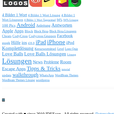
4 Bilder 1 Wort
4 Bilder 1 Wort Lösung
4 Bilder 1
Wort Lösungen
4 Bilder 1 Wort Tagesrätsel
94%
94% Lösung
Android
Antworten
100 Pics
Anleitung
Apple
Apps
Block
Block Hexa
Block Hexa Lösungen
Facebook
CodyCross
Codycross Gruppen
Cheats
iPhone
iPad
Hilfe
ios
iPod
google
iOS 8
Komplettlösung
Kreuzworträtsel
Level
Logo Quiz
Love Balls
Love Balls Lösungen
Lösung
Lösungen
Room
News
Probleme
Tipps & Tricks
Escape Apps
tutorial
walkthrough
update
WhatsApp
WordBrain Themes
wordpress
Wordbrain Themes Lösung
Durchführung eines IT Projekts
Created with ♥ since 2010 IDEEcon - All rights reserved.
Datenschut