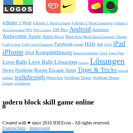
4 Bilder 1 Wort
4 Bilder 1 Wort Lösung
4 Bilder 1 Wort Lösungen
4 Bilder 1
Android
100 Pics
Anleitung
Wort Tagesrätsel
94%
94% Lösung
Antworten
Apple
Apps
Block
Block Hexa
Block Hexa Lösungen
Cheats
iPad
Hilfe
ios
Facebook
CodyCross
Codycross Gruppen
google
iOS 8
iPhone
Komplettlösung
iPod
Kreuzworträtsel
Level
Logo Quiz
Lösungen
Love Balls
Love Balls Lösungen
Lösung
Tipps & Tricks
Room Escape Apps
News
Probleme
tutorial
walkthrough
update
WhatsApp
WordBrain Themes
Wordbrain Themes
wordpress
Lösung
Durchführung eines IT Projekts
Created with ♥ since 2010 IDEEcon - All rights reserved.
Datenschutz
·
Impressum