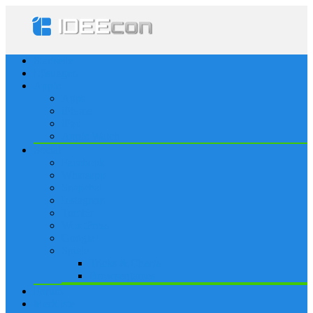
Startseite
Lösungen
Apple
Apps
iPhone
iPad
Apple Watch
Social
Facebook
Whatsapp
Snapchat
Instagram
Tumblr
WordPress
Google+
Spiele
Tricks & Cheats
Browsergames
Forum
Merkliste