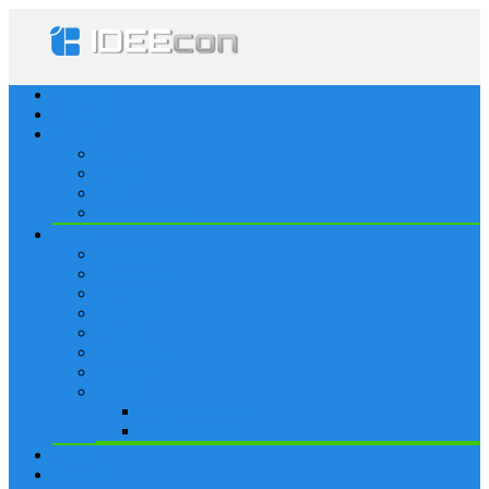
Startseite
Lösungen
Apple
Apps
iPhone
iPad
Apple Watch
Social
Facebook
Whatsapp
Snapchat
Instagram
Tumblr
WordPress
Google+
Spiele
Tricks & Cheats
Browsergames
Forum
Merkliste