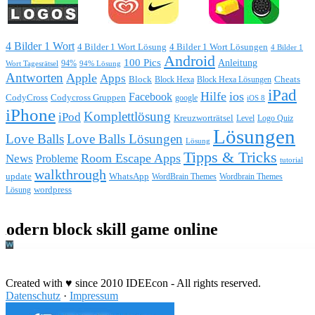
4 Bilder 1 Wort
4 Bilder 1 Wort Lösung
4 Bilder 1 Wort Lösungen
4 Bilder 1
Android
100 Pics
Anleitung
Wort Tagesrätsel
94%
94% Lösung
Antworten
Apple
Apps
Block
Block Hexa
Block Hexa Lösungen
Cheats
iPad
Hilfe
ios
Facebook
CodyCross
Codycross Gruppen
google
iOS 8
iPhone
Komplettlösung
iPod
Kreuzworträtsel
Level
Logo Quiz
Lösungen
Love Balls
Love Balls Lösungen
Lösung
Tipps & Tricks
Room Escape Apps
News
Probleme
tutorial
walkthrough
update
WhatsApp
WordBrain Themes
Wordbrain Themes
wordpress
Lösung
Durchführung eines IT Projekts
Created with ♥ since 2010 IDEEcon - All rights reserved.
Datenschutz
·
Impressum