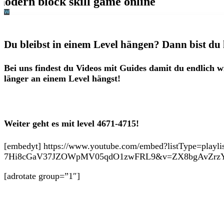
Du bleibst in einem Level hängen? Dann bist du 
Bei uns findest du Videos mit Guides damit du endlich w
länger an einem Level hängst!
Weiter geht es mit level 4671-4715!
[embedyt] https://www.youtube.com/embed?listType=playl
7Hi8cGaV37JZOWpMV05qdO1zwFRL9&v=ZX8bgAvZrzY&la
[adrotate group=”1″]