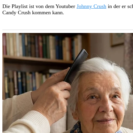
Die Playlist ist von dem Youtuber
Johnny Crush
in der er sc
Candy Crush kommen kann.