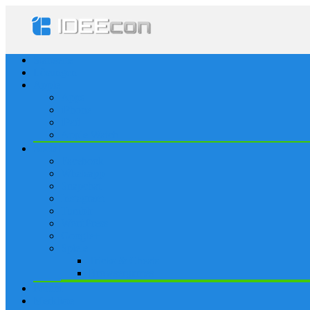
Startseite
Lösungen
Apple
Apps
iPhone
iPad
Apple Watch
Social
Facebook
Whatsapp
Snapchat
Instagram
Tumblr
WordPress
Google+
Spiele
Tricks & Cheats
Browsergames
Forum
Merkliste