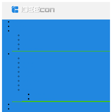
Startseite
Lösungen
Apple
Apps
iPhone
iPad
Apple Watch
Social
Facebook
Whatsapp
Snapchat
Instagram
Tumblr
WordPress
Google+
Spiele
Tricks & Cheats
Browsergames
Forum
Merkliste