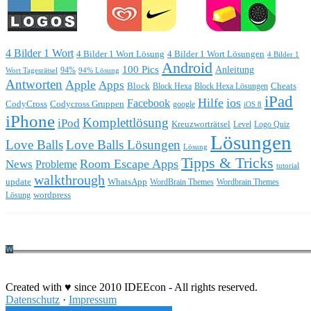
4 Bilder 1 Wort
4 Bilder 1 Wort Lösung
4 Bilder 1 Wort Lösungen
4 Bilder 1
Android
100 Pics
Anleitung
Wort Tagesrätsel
94%
94% Lösung
Antworten
Apple
Apps
Block
Block Hexa
Block Hexa Lösungen
Cheats
iPad
Hilfe
ios
Facebook
CodyCross
Codycross Gruppen
google
iOS 8
iPhone
Komplettlösung
iPod
Kreuzworträtsel
Level
Logo Quiz
Lösungen
Love Balls
Love Balls Lösungen
Lösung
Tipps & Tricks
Room Escape Apps
News
Probleme
tutorial
walkthrough
update
WhatsApp
WordBrain Themes
Wordbrain Themes
wordpress
Lösung
Durchführung eines IT Projekts
Created with ♥ since 2010 IDEEcon - All rights reserved.
Datenschutz
·
Impressum