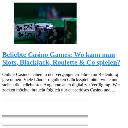
Beliebte Casino Games: Wo kann man
Slots, Blackjack, Roulette & Co spielen?
Online-Casinos haben in den vergangenen Jahren an Bedeutung
gewonnen. Viele Länder regulieren Glücksspiel mittlerweile und
stellen die beliebtesten Angebote auch digital zur Verfügung. Wer
zocken möchte, braucht folglich nur ein seriöses Casino und ...