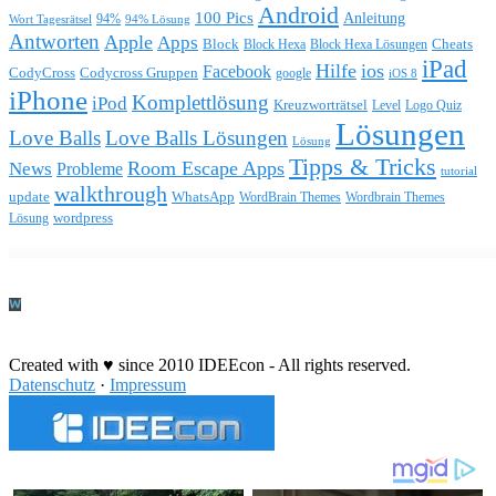
Android
100 Pics
Anleitung
Wort Tagesrätsel
94%
94% Lösung
Antworten
Apple
Apps
Block
Block Hexa
Block Hexa Lösungen
Cheats
iPad
Hilfe
ios
Facebook
CodyCross
Codycross Gruppen
google
iOS 8
iPhone
Komplettlösung
iPod
Kreuzworträtsel
Level
Logo Quiz
Lösungen
Love Balls
Love Balls Lösungen
Lösung
Tipps & Tricks
Room Escape Apps
News
Probleme
tutorial
walkthrough
update
WhatsApp
WordBrain Themes
Wordbrain Themes
wordpress
Lösung
Durchführung eines IT Projekts
Created with ♥ since 2010 IDEEcon - All rights reserved.
Datenschutz
·
Impressum