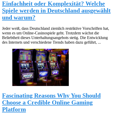
Einfachheit oder Komplexität? Welche
Spiele werden in Deutschland ausgewählt
und warum?
Jeder weiß, dass Deutschland ziemlich restriktive Vorschriften hat,
wenn es um Online-Casinospiele geht. Trotzdem wächst die
Beliebtheit dieses Unterhaltungsangebots stetig. Die Entwicklung
des Internets und verschiedene Trends haben dazu geführt, ...
Fascinating Reasons Why You Should
Choose a Credible Online Gaming
Platform