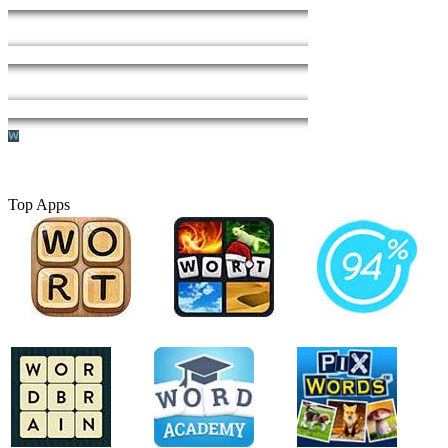
Top Apps