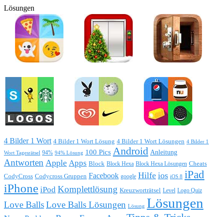
Lösungen
4 Bilder 1 Wort
4 Bilder 1 Wort Lösung
4 Bilder 1 Wort Lösungen
4 Bilder 1
Android
100 Pics
Anleitung
Wort Tagesrätsel
94%
94% Lösung
Antworten
Apple
Apps
Block
Block Hexa
Block Hexa Lösungen
Cheats
iPad
Hilfe
ios
Facebook
CodyCross
Codycross Gruppen
google
iOS 8
iPhone
Komplettlösung
iPod
Kreuzworträtsel
Level
Logo Quiz
Lösungen
Love Balls
Love Balls Lösungen
Lösung