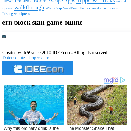
Tipps & Tricks
Room Escape Apps
News
Probleme
tutorial
walkthrough
update
WhatsApp
WordBrain Themes
Wordbrain Themes
wordpress
Lösung
Durchführung eines IT Projekts
Created with ♥ since 2010 IDEEcon - All rights reserved.
Datenschutz
·
Impressum