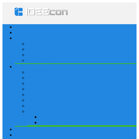
Startseite
Lösungen
Apple
Apps
iPhone
iPad
Apple Watch
Social
Facebook
Whatsapp
Snapchat
Instagram
Tumblr
WordPress
Google+
Spiele
Tricks & Cheats
Browsergames
Forum
Merkliste