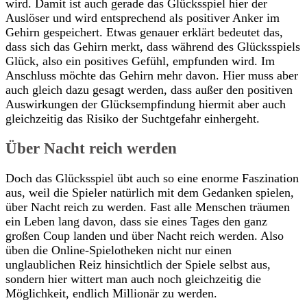
wird. Damit ist auch gerade das Glücksspiel hier der
Auslöser und wird entsprechend als positiver Anker im
Gehirn gespeichert. Etwas genauer erklärt bedeutet das,
dass sich das Gehirn merkt, dass während des Glücksspiels
Glück, also ein positives Gefühl, empfunden wird. Im
Anschluss möchte das Gehirn mehr davon. Hier muss aber
auch gleich dazu gesagt werden, dass außer den positiven
Auswirkungen der Glücksempfindung hiermit aber auch
gleichzeitig das Risiko der Suchtgefahr einhergeht.
Über Nacht reich werden
Doch das Glücksspiel übt auch so eine enorme Faszination
aus, weil die Spieler natürlich mit dem Gedanken spielen,
über Nacht reich zu werden. Fast alle Menschen träumen
ein Leben lang davon, dass sie eines Tages den ganz
großen Coup landen und über Nacht reich werden. Also
üben die Online-Spielotheken nicht nur einen
unglaublichen Reiz hinsichtlich der Spiele selbst aus,
sondern hier wittert man auch noch gleichzeitig die
Möglichkeit, endlich Millionär zu werden.