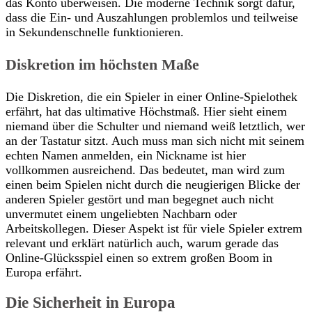
das Konto überweisen. Die moderne Technik sorgt dafür,
dass die Ein- und Auszahlungen problemlos und teilweise
in Sekundenschnelle funktionieren.
Diskretion im höchsten Maße
Die Diskretion, die ein Spieler in einer Online-Spielothek
erfährt, hat das ultimative Höchstmaß. Hier sieht einem
niemand über die Schulter und niemand weiß letztlich, wer
an der Tastatur sitzt. Auch muss man sich nicht mit seinem
echten Namen anmelden, ein Nickname ist hier
vollkommen ausreichend. Das bedeutet, man wird zum
einen beim Spielen nicht durch die neugierigen Blicke der
anderen Spieler gestört und man begegnet auch nicht
unvermutet einem ungeliebten Nachbarn oder
Arbeitskollegen. Dieser Aspekt ist für viele Spieler extrem
relevant und erklärt natürlich auch, warum gerade das
Online-Glücksspiel einen so extrem großen Boom in
Europa erfährt.
Die Sicherheit in Europa