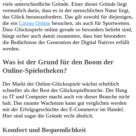
viele unterschiedliche Gründe. Einer dieser Gründe liegt
vermutlich darin, dass es in der menschlichen Natur liegt,
das Glück herauszufordern. Das gilt sowohl für diejenigen,
die ein
Casino Online
besuchen, als auch für Sportwetten.
Dass Glücksspiele online gerade so besonders beliebt sind,
hängt sicher auch damit zusammen, dass hier besonders
die Bedürfnisse der Generation der Digital Natives erfüllt
werden.
Was ist der Grund für den Boom der
Online-Spielotheken?
Der Markt der Online-Glücksspiele wächst erheblich
schneller als der Rest der Glücksspielbranche. Der Hang
zu IT und Computer macht auch vor dieser Branche nicht
halt. Das rasante Wachstum kann gut verglichen werden
mit der Erfolgsgeschichte des E-Commerce im Handel.
Hier sind sogar die Gründe recht ähnlich.
Komfort und Bequemlichkeit