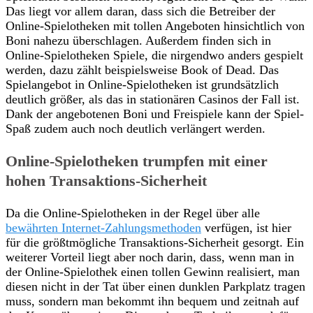
Das liegt vor allem daran, dass sich die Betreiber der
Online-Spielotheken mit tollen Angeboten hinsichtlich von
Boni nahezu überschlagen. Außerdem finden sich in
Online-Spielotheken Spiele, die nirgendwo anders gespielt
werden, dazu zählt beispielsweise Book of Dead. Das
Spielangebot in Online-Spielotheken ist grundsätzlich
deutlich größer, als das in stationären Casinos der Fall ist.
Dank der angebotenen Boni und Freispiele kann der Spiel-
Spaß zudem auch noch deutlich verlängert werden.
Online-Spielotheken trumpfen mit einer
hohen Transaktions-Sicherheit
Da die Online-Spielotheken in der Regel über alle
bewährten Internet-Zahlungsmethoden
verfügen, ist hier
für die größtmögliche Transaktions-Sicherheit gesorgt. Ein
weiterer Vorteil liegt aber noch darin, dass, wenn man in
der Online-Spielothek einen tollen Gewinn realisiert, man
diesen nicht in der Tat über einen dunklen Parkplatz tragen
muss, sondern man bekommt ihn bequem und zeitnah auf