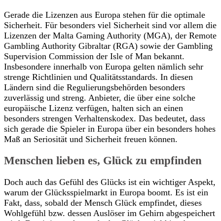
Gerade die Lizenzen aus Europa stehen für die optimale
Sicherheit. Für besonders viel Sicherheit sind vor allem die
Lizenzen der Malta Gaming Authority (MGA), der Remote
Gambling Authority Gibraltar (RGA) sowie der Gambling
Supervision Commission der Isle of Man bekannt.
Insbesondere innerhalb von Europa gelten nämlich sehr
strenge Richtlinien und Qualitätsstandards. In diesen
Ländern sind die Regulierungsbehörden besonders
zuverlässig und streng. Anbieter, die über eine solche
europäische Lizenz verfügen, halten sich an einen
besonders strengen Verhaltenskodex. Das bedeutet, dass
sich gerade die Spieler in Europa über ein besonders hohes
Maß an Seriosität und Sicherheit freuen können.
Menschen lieben es, Glück zu empfinden
Doch auch das Gefühl des Glücks ist ein wichtiger Aspekt,
warum der Glücksspielmarkt in Europa boomt. Es ist ein
Fakt, dass, sobald der Mensch Glück empfindet, dieses
Wohlgefühl bzw. dessen Auslöser im Gehirn abgespeichert