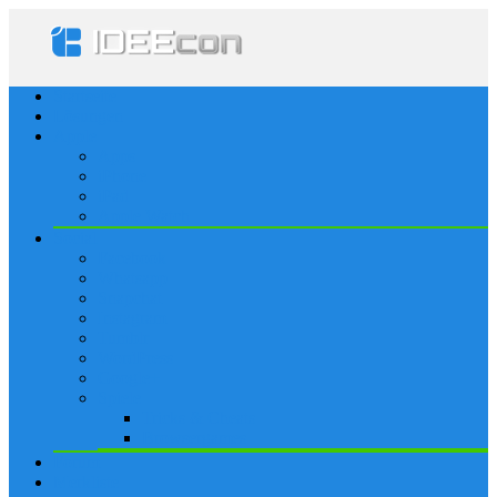
Startseite
Lösungen
Apple
Apps
iPhone
iPad
Apple Watch
Social
Facebook
Whatsapp
Snapchat
Instagram
Tumblr
WordPress
Google+
Spiele
Tricks & Cheats
Browsergames
Forum
Merkliste