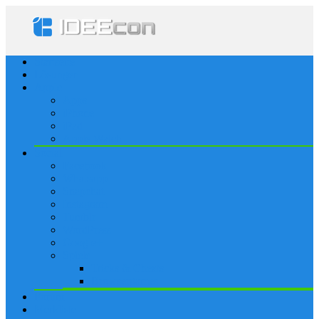
Startseite
Lösungen
Apple
Apps
iPhone
iPad
Apple Watch
Social
Facebook
Whatsapp
Snapchat
Instagram
Tumblr
WordPress
Google+
Spiele
Tricks & Cheats
Browsergames
Forum
Merkliste