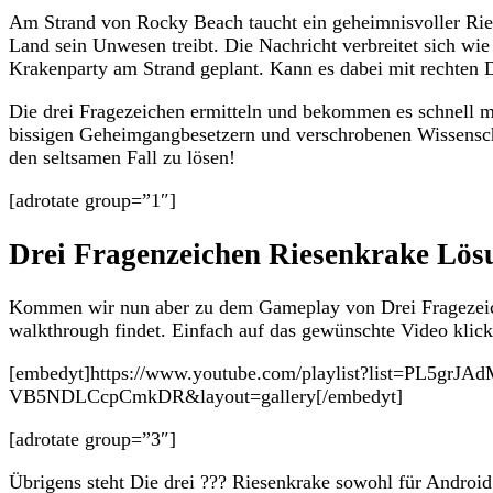
Am Strand von Rocky Beach taucht ein geheimnisvoller Rie
Land sein Unwesen treibt. Die Nachricht verbreitet sich wie
Krakenparty am Strand geplant. Kann es dabei mit rechten
Die drei Fragezeichen ermitteln und bekommen es schnell m
bissigen Geheimgangbesetzern und verschrobenen Wissenscha
den seltsamen Fall zu lösen!
[adrotate group=”1″]
Drei Fragenzeichen Riesenkrake Lös
Kommen wir nun aber zu dem Gameplay von Drei Fragezeich
walkthrough findet. Einfach auf das gewünschte Video klic
[embedyt]https://www.youtube.com/playlist?list=PL5gr
VB5NDLCcpCmkDR&layout=gallery[/embedyt]
[adrotate group=”3″]
Übrigens steht Die drei ??? Riesenkrake sowohl für Androi