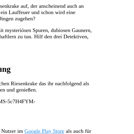
senkrake auf, der anscheinend auch an
 ein Lauffeuer und schon wird eine
 Dingen zugehen?
it mysteriösen Spuren, dubiosen Gaunern,
ftlern zu tun. Hilf den drei Detektiven,
ung
en Riesenkrake das ihr nachfolgend als
ken und genießen.
JAdMS-5c7H4FYM-
d Nutzer im
Google Play Store
als auch für