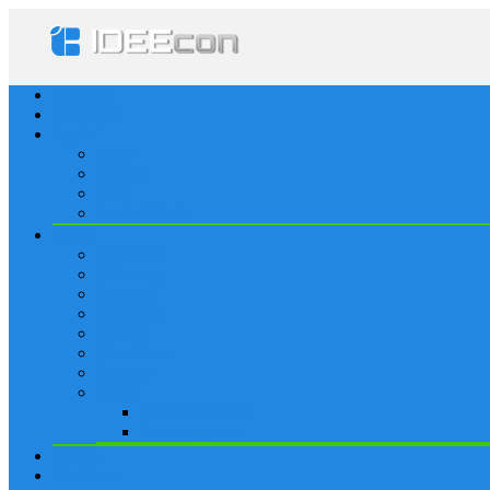
Startseite
Lösungen
Apple
Apps
iPhone
iPad
Apple Watch
Social
Facebook
Whatsapp
Snapchat
Instagram
Tumblr
WordPress
Google+
Spiele
Tricks & Cheats
Browsergames
Forum
Merkliste