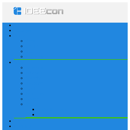
Startseite
Lösungen
Apple
Apps
iPhone
iPad
Apple Watch
Social
Facebook
Whatsapp
Snapchat
Instagram
Tumblr
WordPress
Google+
Spiele
Tricks & Cheats
Browsergames
Forum
Merkliste