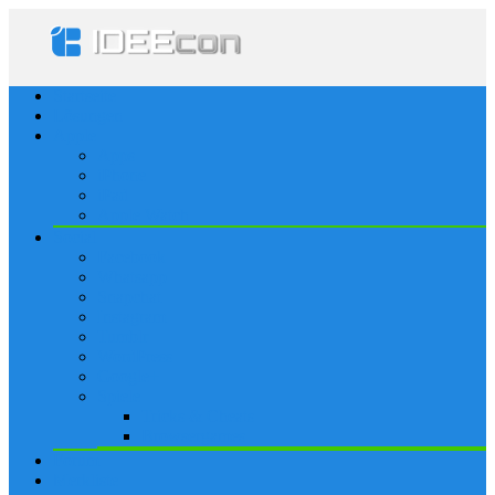
Startseite
Lösungen
Apple
Apps
iPhone
iPad
Apple Watch
Social
Facebook
Whatsapp
Snapchat
Instagram
Tumblr
WordPress
Google+
Spiele
Tricks & Cheats
Browsergames
Forum
Merkliste