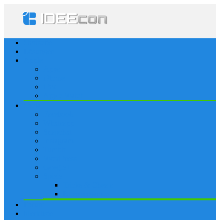
Startseite
Lösungen
Apple
Apps
iPhone
iPad
Apple Watch
Social
Facebook
Whatsapp
Snapchat
Instagram
Tumblr
WordPress
Google+
Spiele
Tricks & Cheats
Browsergames
Forum
Merkliste