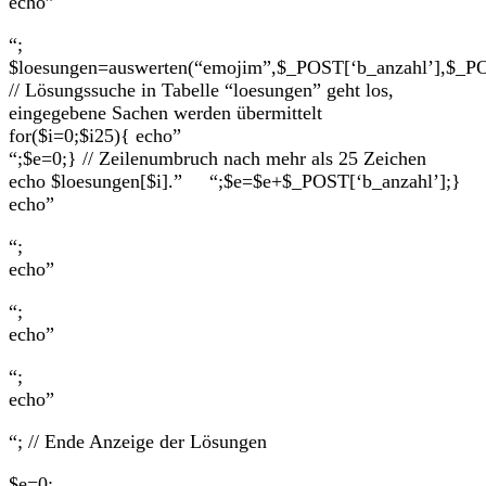
echo”
“;
$loesungen=auswerten(“emojim”,$_POST[‘b_anzahl’],$_PO
// Lösungssuche in Tabelle “loesungen” geht los,
eingegebene Sachen werden übermittelt
for($i=0;$i
25){ echo”
“;$e=0;} // Zeilenumbruch nach mehr als 25 Zeichen
echo $loesungen[$i].” “;$e=$e+$_POST[‘b_anzahl’];}
echo”
“;
echo”
“;
echo”
“;
echo”
“; // Ende Anzeige der Lösungen
$e=0;