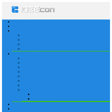
Startseite
Lösungen
Apple
Apps
iPhone
iPad
Apple Watch
Social
Facebook
Whatsapp
Snapchat
Instagram
Tumblr
WordPress
Google+
Spiele
Tricks & Cheats
Browsergames
Forum
Merkliste