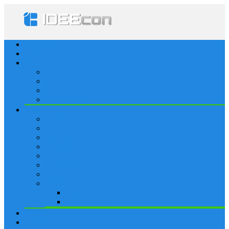
Startseite
Lösungen
Apple
Apps
iPhone
iPad
Apple Watch
Social
Facebook
Whatsapp
Snapchat
Instagram
Tumblr
WordPress
Google+
Spiele
Tricks & Cheats
Browsergames
Forum
Merkliste