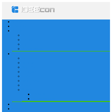
Startseite
Lösungen
Apple
Apps
iPhone
iPad
Apple Watch
Social
Facebook
Whatsapp
Snapchat
Instagram
Tumblr
WordPress
Google+
Spiele
Tricks & Cheats
Browsergames
Forum
Merkliste