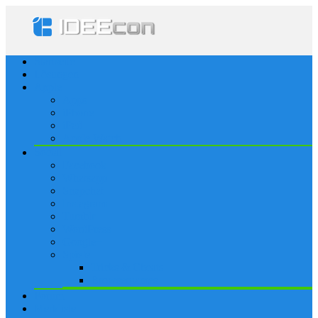
Startseite
Lösungen
Apple
Apps
iPhone
iPad
Apple Watch
Social
Facebook
Whatsapp
Snapchat
Instagram
Tumblr
WordPress
Google+
Spiele
Tricks & Cheats
Browsergames
Forum
Merkliste