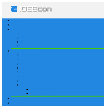
Startseite
Lösungen
Apple
Apps
iPhone
iPad
Apple Watch
Social
Facebook
Whatsapp
Snapchat
Instagram
Tumblr
WordPress
Google+
Spiele
Tricks & Cheats
Browsergames
Forum
Merkliste