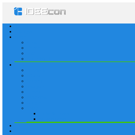
Startseite
Lösungen
Apple
Apps
iPhone
iPad
Apple Watch
Social
Facebook
Whatsapp
Snapchat
Instagram
Tumblr
WordPress
Google+
Spiele
Tricks & Cheats
Browsergames
Forum
Merkliste