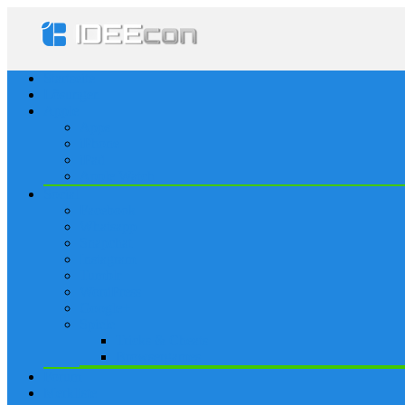
Startseite
Lösungen
Apple
Apps
iPhone
iPad
Apple Watch
Social
Facebook
Whatsapp
Snapchat
Instagram
Tumblr
WordPress
Google+
Spiele
Tricks & Cheats
Browsergames
Forum
Merkliste