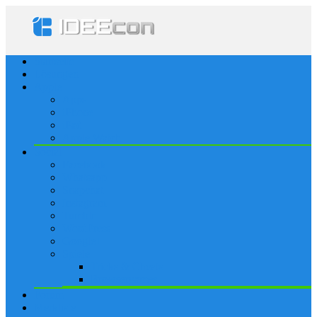
Startseite
Lösungen
Apple
Apps
iPhone
iPad
Apple Watch
Social
Facebook
Whatsapp
Snapchat
Instagram
Tumblr
WordPress
Google+
Spiele
Tricks & Cheats
Browsergames
Forum
Merkliste