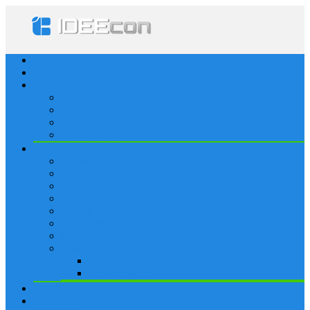
Startseite
Lösungen
Apple
Apps
iPhone
iPad
Apple Watch
Social
Facebook
Whatsapp
Snapchat
Instagram
Tumblr
WordPress
Google+
Spiele
Tricks & Cheats
Browsergames
Forum
Merkliste