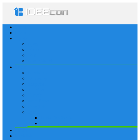
Startseite
Lösungen
Apple
Apps
iPhone
iPad
Apple Watch
Social
Facebook
Whatsapp
Snapchat
Instagram
Tumblr
WordPress
Google+
Spiele
Tricks & Cheats
Browsergames
Forum
Merkliste