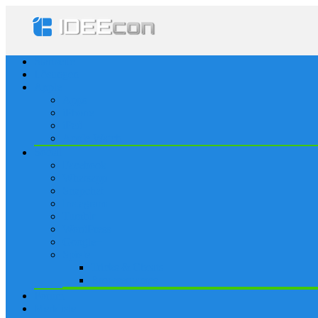
Startseite
Lösungen
Apple
Apps
iPhone
iPad
Apple Watch
Social
Facebook
Whatsapp
Snapchat
Instagram
Tumblr
WordPress
Google+
Spiele
Tricks & Cheats
Browsergames
Forum
Merkliste