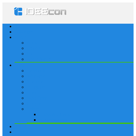
Startseite
Lösungen
Apple
Apps
iPhone
iPad
Apple Watch
Social
Facebook
Whatsapp
Snapchat
Instagram
Tumblr
WordPress
Google+
Spiele
Tricks & Cheats
Browsergames
Forum
Merkliste