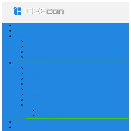
Startseite
Lösungen
Apple
Apps
iPhone
iPad
Apple Watch
Social
Facebook
Whatsapp
Snapchat
Instagram
Tumblr
WordPress
Google+
Spiele
Tricks & Cheats
Browsergames
Forum
Merkliste