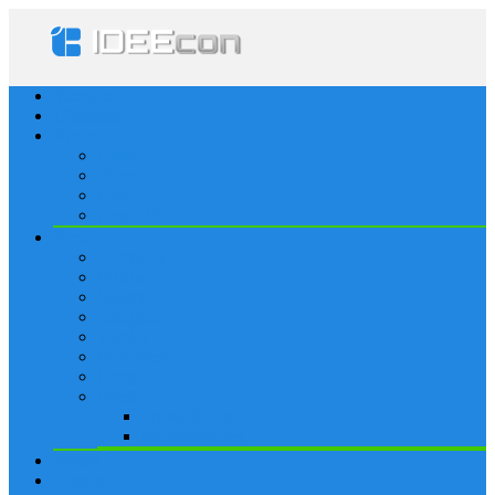
Startseite
Lösungen
Apple
Apps
iPhone
iPad
Apple Watch
Social
Facebook
Whatsapp
Snapchat
Instagram
Tumblr
WordPress
Google+
Spiele
Tricks & Cheats
Browsergames
Forum
Merkliste