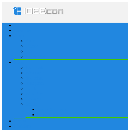
Startseite
Lösungen
Apple
Apps
iPhone
iPad
Apple Watch
Social
Facebook
Whatsapp
Snapchat
Instagram
Tumblr
WordPress
Google+
Spiele
Tricks & Cheats
Browsergames
Forum
Merkliste