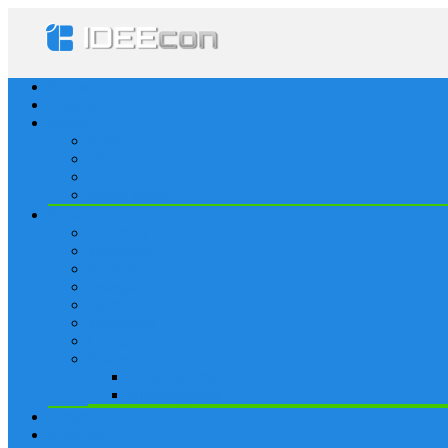
Startseite
Lösungen
Apple
Apps
iPhone
iPad
Apple Watch
Social
Facebook
Whatsapp
Snapchat
Instagram
Tumblr
WordPress
Google+
Spiele
Tricks & Cheats
Browsergames
Forum
Merkliste