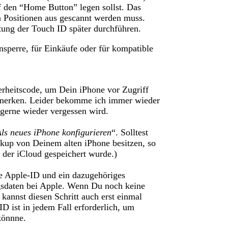
f den “Home Button” legen sollst. Das
n Positionen aus gescannt werden muss.
tung der Touch ID später durchführen.
sperre, für Einkäufe oder für kompatible
erheitscode, um Dein iPhone vor Zugriff
t merken. Leider bekomme ich immer wieder
gerne wieder vergessen wird.
ls neues iPhone konfigurieren
“. Solltest
kup von Deinem alten iPhone besitzen, so
n der iCloud gespeichert wurde.)
ne Apple-ID und ein dazugehöriges
gsdaten bei Apple. Wenn Du noch keine
kannst diesen Schritt auch erst einmal
D ist in jedem Fall erforderlich, um
könnne.