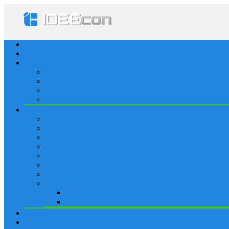
Startseite
Lösungen
Apple
Apps
iPhone
iPad
Apple Watch
Social
Facebook
Whatsapp
Snapchat
Instagram
Tumblr
WordPress
Google+
Spiele
Tricks & Cheats
Browsergames
Forum
Merkliste