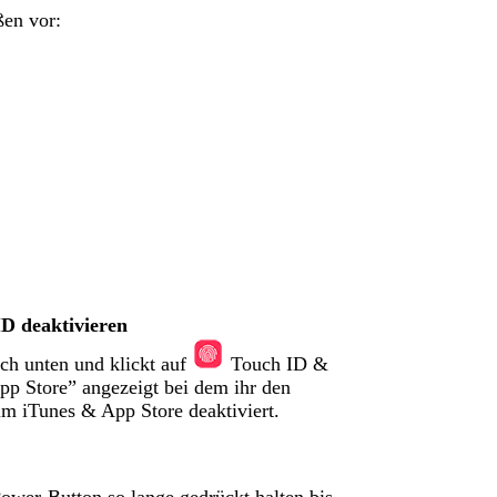
en vor:
ID deaktivieren
ach unten und klickt auf
Touch ID &
p Store” angezeigt bei dem ihr den
im iTunes & App Store deaktiviert.
ower-Button so lange gedrückt halten bis