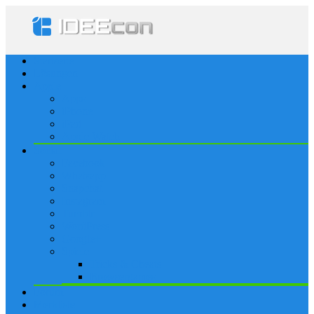
Startseite
Lösungen
Apple
Apps
iPhone
iPad
Apple Watch
Social
Facebook
Whatsapp
Snapchat
Instagram
Tumblr
WordPress
Google+
Spiele
Tricks & Cheats
Browsergames
Forum
Merkliste