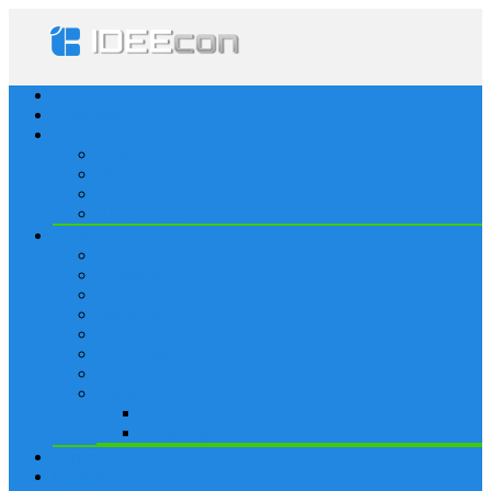
Startseite
Lösungen
Apple
Apps
iPhone
iPad
Apple Watch
Social
Facebook
Whatsapp
Snapchat
Instagram
Tumblr
WordPress
Google+
Spiele
Tricks & Cheats
Browsergames
Forum
Merkliste