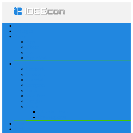
Startseite
Lösungen
Apple
Apps
iPhone
iPad
Apple Watch
Social
Facebook
Whatsapp
Snapchat
Instagram
Tumblr
WordPress
Google+
Spiele
Tricks & Cheats
Browsergames
Forum
Merkliste