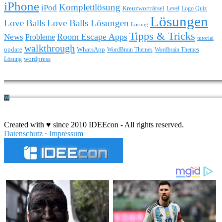
iPhone
Komplettlösung
iPod
Kreuzworträtsel
Level
Logo Quiz
Lösungen
Love Balls
Love Balls Lösungen
Lösung
Tipps & Tricks
Room Escape Apps
News
Probleme
tutorial
walkthrough
update
WhatsApp
WordBrain Themes
Wordbrain Themes
wordpress
Lösung
Durchführung eines IT Projekts
Created with ♥ since 2010 IDEEcon - All rights reserved.
Datenschutz
·
Impressum