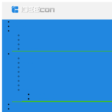
Startseite
Lösungen
Apple
Apps
iPhone
iPad
Apple Watch
Social
Facebook
Whatsapp
Snapchat
Instagram
Tumblr
WordPress
Google+
Spiele
Tricks & Cheats
Browsergames
Forum
Merkliste