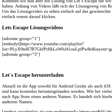
Kommen wir nun aber zur Lösung von Let´s Escape die wir f
haben. Anhang von Videos läßt sich der Lösungsweg von R
Um das Lösungsvideo zu sehen einfach auf das gewünschte 
einfach erneut darauf klicken.
Lets Escape Lösungsvideos
[adrotate group=”1″]
[embedyt]https://www.youtube.com/playlist?
list=PLyX0teR7B7GkfPrHkLoWhJ41ouLpfPw8e&layout=gal
[adrotate group=”3″]
Let´s Escape herunterladen
Aktuell ist die App sowohl für Android Geräte als auch iOS
und kann kostenlos heruntergelanden werden. Wie bei vielen
nach App Store einen anderen Namen. Es handelt sich hierb
anderem Namen.
[appbox googleplay air.com.mobestmedia.letsescape&hl=de