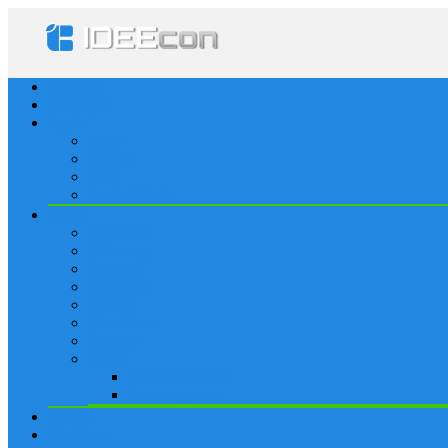
Startseite
Lösungen
Apple
Apps
iPhone
iPad
Apple Watch
Social
Facebook
Whatsapp
Snapchat
Instagram
Tumblr
WordPress
Google+
Spiele
Tricks & Cheats
Browsergames
Forum
Merkliste