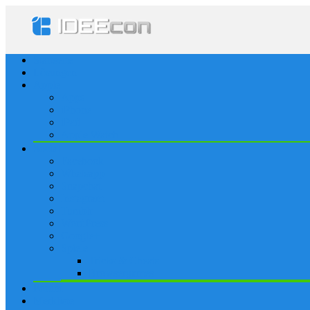
Startseite
Lösungen
Apple
Apps
iPhone
iPad
Apple Watch
Social
Facebook
Whatsapp
Snapchat
Instagram
Tumblr
WordPress
Google+
Spiele
Tricks & Cheats
Browsergames
Forum
Merkliste