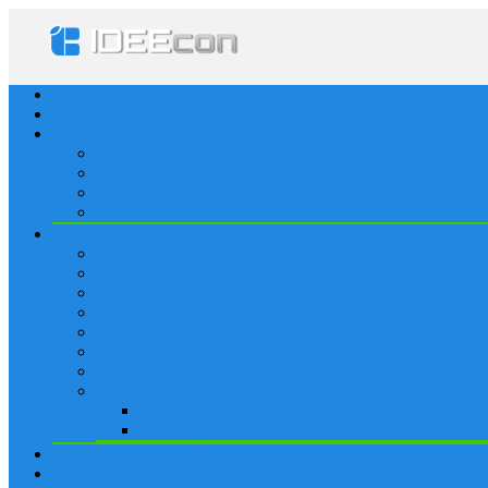
Startseite
Lösungen
Apple
Apps
iPhone
iPad
Apple Watch
Social
Facebook
Whatsapp
Snapchat
Instagram
Tumblr
WordPress
Google+
Spiele
Tricks & Cheats
Browsergames
Forum
Merkliste